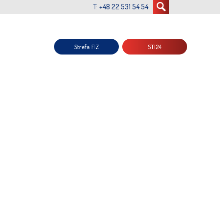
T: +48 22 531 54 54
Strefa FIZ
STI24