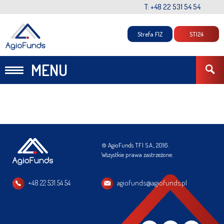
T: +48 22 531 54 54
Strefa FIZ
STI24
MENU
© AgioFunds TFI S.A., 2016.
Wszystkie prawa zastrzeżone.
+48 22 531 54 54
agiofunds@agiofunds.pl