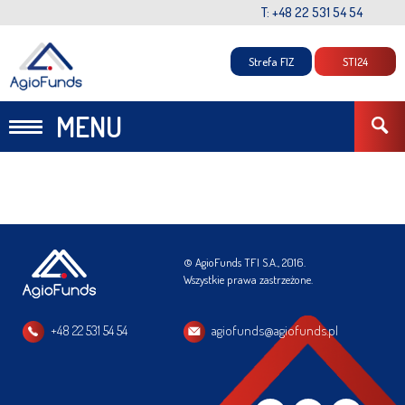
T: +48 22 531 54 54
Strefa FIZ
STI24
MENU
© AgioFunds TFI S.A., 2016.
Wszystkie prawa zastrzeżone.
+48 22 531 54 54
agiofunds@agiofunds.pl