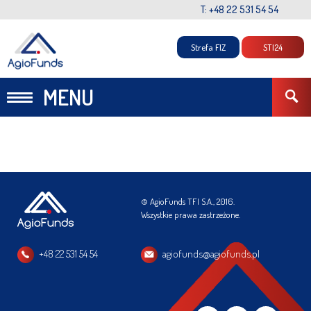
T: +48 22 531 54 54
Strefa FIZ
STI24
MENU
© AgioFunds TFI S.A., 2016.
Wszystkie prawa zastrzeżone.
+48 22 531 54 54
agiofunds@agiofunds.pl