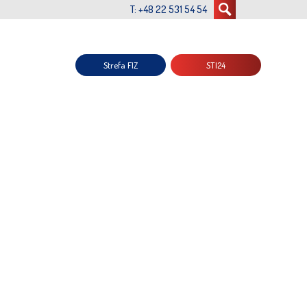
T: +48 22 531 54 54
Strefa FIZ
STI24