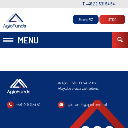
T: +48 22 531 54 54
Strefa FIZ
STI24
MENU
© AgioFunds TFI S.A., 2016.
Wszystkie prawa zastrzeżone.
+48 22 531 54 54
agiofunds@agiofunds.pl