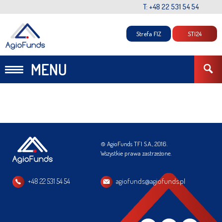
T: +48 22 531 54 54
Strefa FIZ
STI24
MENU
© AgioFunds TFI S.A., 2016.
Wszystkie prawa zastrzeżone.
+48 22 531 54 54
agiofunds@agiofunds.pl