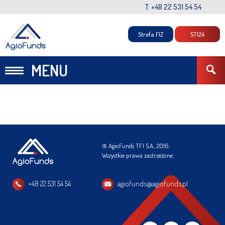
T: +48 22 531 54 54
Strefa FIZ
STI24
MENU
© AgioFunds TFI S.A., 2016.
Wszystkie prawa zastrzeżone.
+48 22 531 54 54
agiofunds@agiofunds.pl