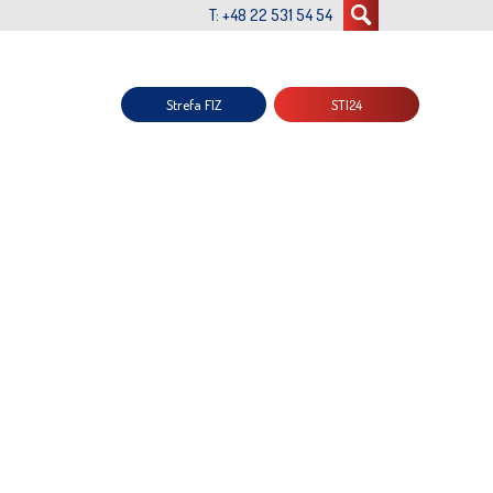
T: +48 22 531 54 54
Strefa FIZ
STI24