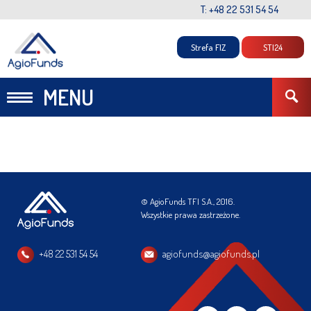
T: +48 22 531 54 54
Strefa FIZ
STI24
MENU
© AgioFunds TFI S.A., 2016.
Wszystkie prawa zastrzeżone.
+48 22 531 54 54
agiofunds@agiofunds.pl