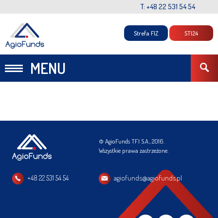
T: +48 22 531 54 54
Strefa FIZ
STI24
MENU
© AgioFunds TFI S.A., 2016.
Wszystkie prawa zastrzeżone.
+48 22 531 54 54
agiofunds@agiofunds.pl