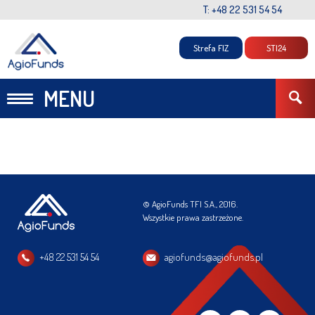
T: +48 22 531 54 54
Strefa FIZ
STI24
MENU
© AgioFunds TFI S.A., 2016.
Wszystkie prawa zastrzeżone.
+48 22 531 54 54
agiofunds@agiofunds.pl