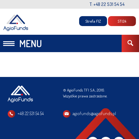
T: +48 22 531 54 54
Strefa FIZ
STI24
MENU
© AgioFunds TFI S.A., 2016.
Wszystkie prawa zastrzeżone.
+48 22 531 54 54
agiofunds@agiofunds.pl