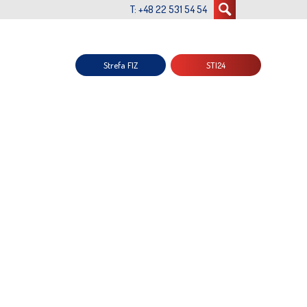
T: +48 22 531 54 54
Strefa FIZ
STI24