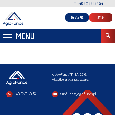
T: +48 22 531 54 54
Strefa FIZ
STI24
MENU
© AgioFunds TFI S.A., 2016.
Wszystkie prawa zastrzeżone.
+48 22 531 54 54
agiofunds@agiofunds.pl