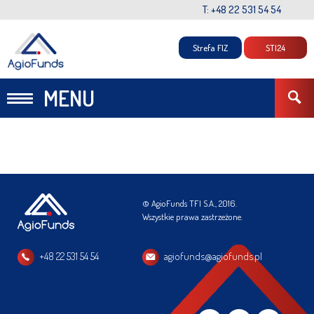
T: +48 22 531 54 54
Strefa FIZ
STI24
MENU
© AgioFunds TFI S.A., 2016.
Wszystkie prawa zastrzeżone.
+48 22 531 54 54
agiofunds@agiofunds.pl