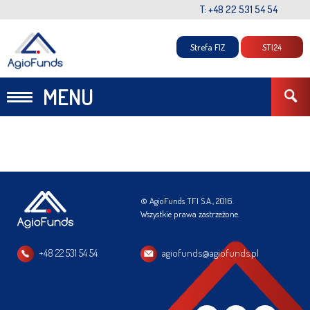
T: +48 22 531 54 54
Strefa FIZ
STI24
MENU
© AgioFunds TFI S.A., 2016.
Wszystkie prawa zastrzeżone.
+48 22 531 54 54
agiofunds@agiofunds.pl