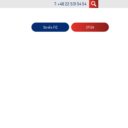
T: +48 22 531 54 54
Strefa FIZ
STI24