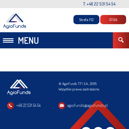
T: +48 22 531 54 54
Strefa FIZ
STI24
MENU
© AgioFunds TFI S.A., 2016.
Wszystkie prawa zastrzeżone.
+48 22 531 54 54
agiofunds@agiofunds.pl