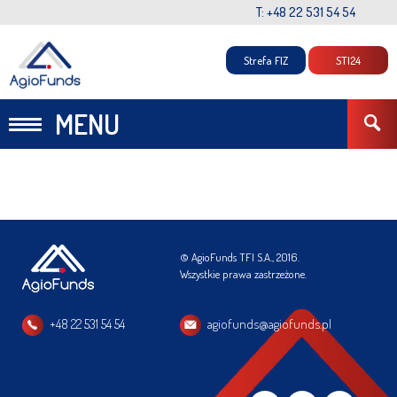
T: +48 22 531 54 54
Strefa FIZ
STI24
MENU
© AgioFunds TFI S.A., 2016.
Wszystkie prawa zastrzeżone.
+48 22 531 54 54
agiofunds@agiofunds.pl