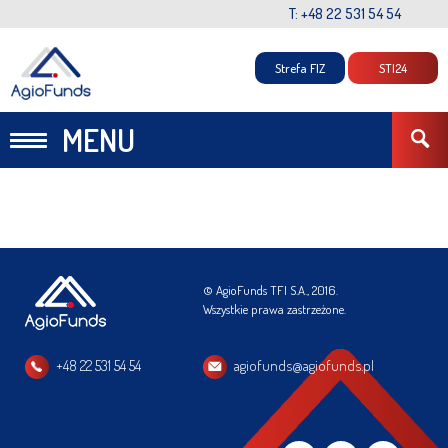
T: +48 22 531 54 54
Strefa FIZ
STI24
MENU
© AgioFunds TFI S.A., 2016.
Wszystkie prawa zastrzeżone.
+48 22 531 54 54
agiofunds@agiofunds.pl