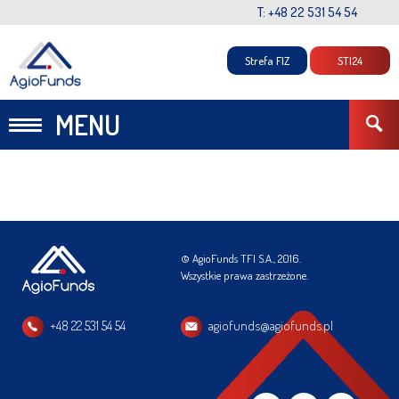
T: +48 22 531 54 54
Strefa FIZ
STI24
MENU
© AgioFunds TFI S.A., 2016.
Wszystkie prawa zastrzeżone.
+48 22 531 54 54
agiofunds@agiofunds.pl