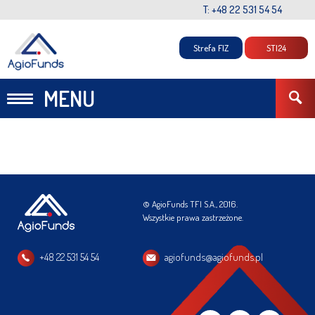
T: +48 22 531 54 54
Strefa FIZ
STI24
MENU
© AgioFunds TFI S.A., 2016.
Wszystkie prawa zastrzeżone.
+48 22 531 54 54
agiofunds@agiofunds.pl