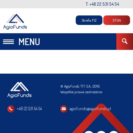
T: +48 22 531 54 54
Strefa FIZ
STI24
MENU
© AgioFunds TFI S.A., 2016.
Wszystkie prawa zastrzeżone.
+48 22 531 54 54
agiofunds@agiofunds.pl