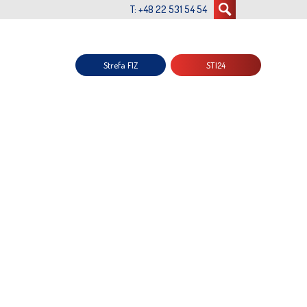
T: +48 22 531 54 54
Strefa FIZ
STI24