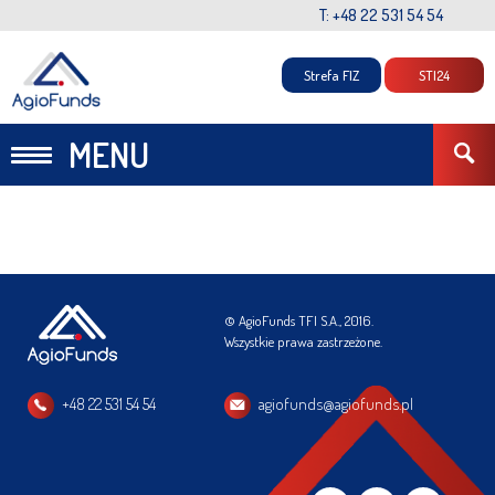
T: +48 22 531 54 54
Strefa FIZ
STI24
MENU
© AgioFunds TFI S.A., 2016.
Wszystkie prawa zastrzeżone.
+48 22 531 54 54
agiofunds@agiofunds.pl