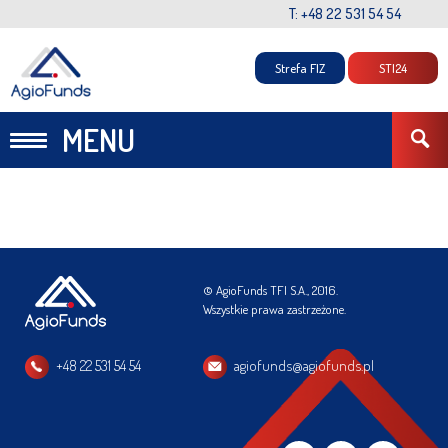
T: +48 22 531 54 54
Strefa FIZ
STI24
MENU
© AgioFunds TFI S.A., 2016.
Wszystkie prawa zastrzeżone.
+48 22 531 54 54
agiofunds@agiofunds.pl