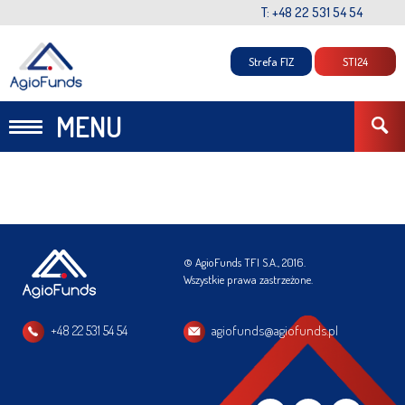
T: +48 22 531 54 54
Strefa FIZ
STI24
MENU
© AgioFunds TFI S.A., 2016.
Wszystkie prawa zastrzeżone.
+48 22 531 54 54
agiofunds@agiofunds.pl