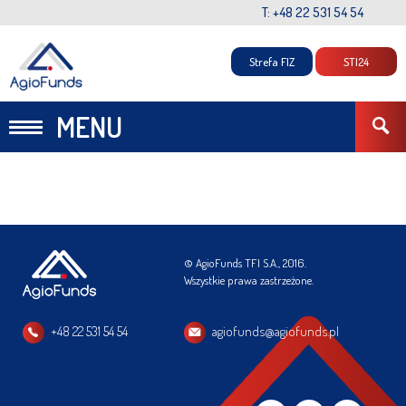
T: +48 22 531 54 54
Strefa FIZ
STI24
MENU
© AgioFunds TFI S.A., 2016.
Wszystkie prawa zastrzeżone.
+48 22 531 54 54
agiofunds@agiofunds.pl