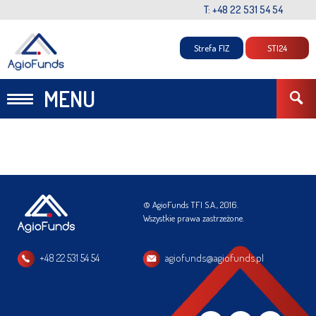
T: +48 22 531 54 54
Strefa FIZ
STI24
MENU
© AgioFunds TFI S.A., 2016.
Wszystkie prawa zastrzeżone.
+48 22 531 54 54
agiofunds@agiofunds.pl