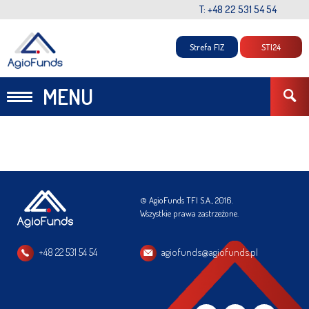
T: +48 22 531 54 54
Strefa FIZ
STI24
MENU
© AgioFunds TFI S.A., 2016.
Wszystkie prawa zastrzeżone.
+48 22 531 54 54
agiofunds@agiofunds.pl