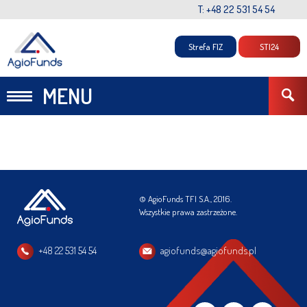
T: +48 22 531 54 54
Strefa FIZ
STI24
MENU
© AgioFunds TFI S.A., 2016.
Wszystkie prawa zastrzeżone.
+48 22 531 54 54
agiofunds@agiofunds.pl