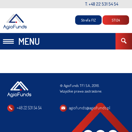
T: +48 22 531 54 54
Strefa FIZ
STI24
MENU
© AgioFunds TFI S.A., 2016.
Wszystkie prawa zastrzeżone.
+48 22 531 54 54
agiofunds@agiofunds.pl