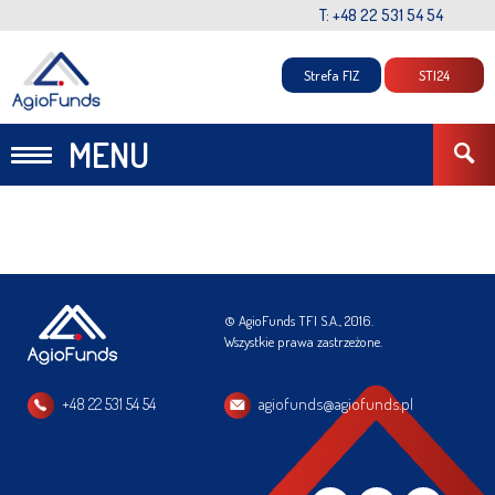
T: +48 22 531 54 54
Strefa FIZ
STI24
MENU
© AgioFunds TFI S.A., 2016.
Wszystkie prawa zastrzeżone.
+48 22 531 54 54
agiofunds@agiofunds.pl