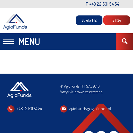
T: +48 22 531 54 54
Strefa FIZ
STI24
MENU
© AgioFunds TFI S.A., 2016.
Wszystkie prawa zastrzeżone.
+48 22 531 54 54
agiofunds@agiofunds.pl