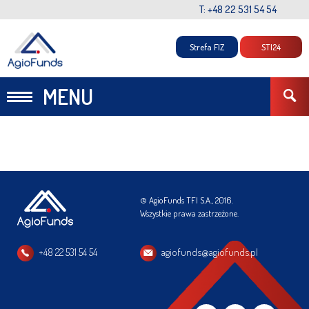
T: +48 22 531 54 54
Strefa FIZ
STI24
MENU
© AgioFunds TFI S.A., 2016.
Wszystkie prawa zastrzeżone.
+48 22 531 54 54
agiofunds@agiofunds.pl