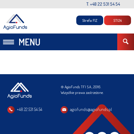
T: +48 22 531 54 54
Strefa FIZ
STI24
MENU
© AgioFunds TFI S.A., 2016.
Wszystkie prawa zastrzeżone.
+48 22 531 54 54
agiofunds@agiofunds.pl