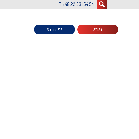
T: +48 22 531 54 54
Strefa FIZ
STI24