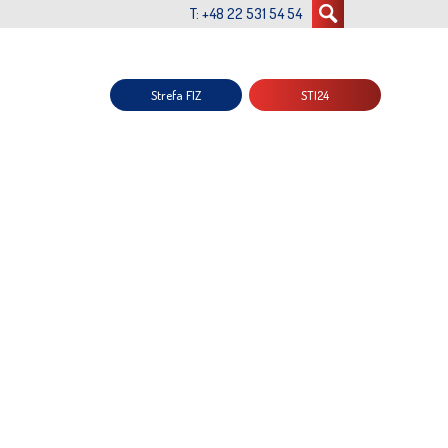
T: +48 22 531 54 54
Strefa FIZ
STI24