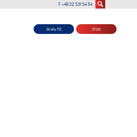
T: +48 22 531 54 54
Strefa FIZ
STI24