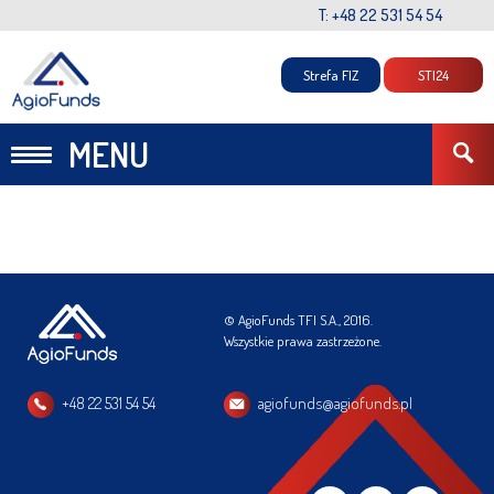
T: +48 22 531 54 54
Strefa FIZ
STI24
MENU
© AgioFunds TFI S.A., 2016.
Wszystkie prawa zastrzeżone.
+48 22 531 54 54
agiofunds@agiofunds.pl