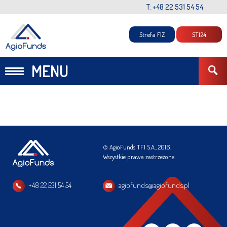
T: +48 22 531 54 54
Strefa FIZ
STI24
MENU
© AgioFunds TFI S.A., 2016.
Wszystkie prawa zastrzeżone.
+48 22 531 54 54
agiofunds@agiofunds.pl