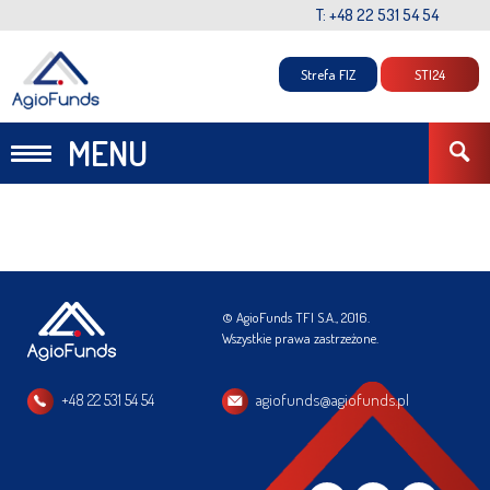
T: +48 22 531 54 54
Strefa FIZ
STI24
MENU
© AgioFunds TFI S.A., 2016.
Wszystkie prawa zastrzeżone.
+48 22 531 54 54
agiofunds@agiofunds.pl