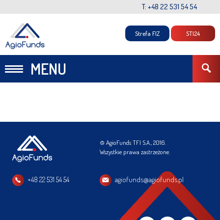
T: +48 22 531 54 54
Strefa FIZ
STI24
MENU
© AgioFunds TFI S.A., 2016.
Wszystkie prawa zastrzeżone.
+48 22 531 54 54
agiofunds@agiofunds.pl