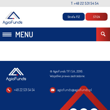
T: +48 22 531 54 54
Strefa FIZ
STI24
MENU
© AgioFunds TFI S.A., 2016.
Wszystkie prawa zastrzeżone.
+48 22 531 54 54
agiofunds@agiofunds.pl