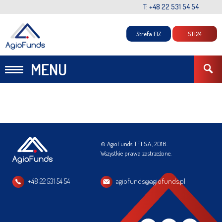
T: +48 22 531 54 54
Strefa FIZ
STI24
MENU
© AgioFunds TFI S.A., 2016.
Wszystkie prawa zastrzeżone.
+48 22 531 54 54
agiofunds@agiofunds.pl