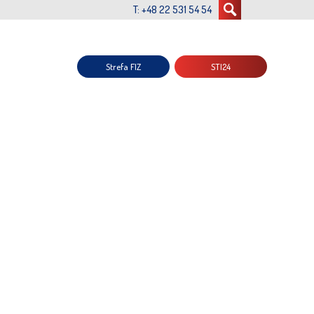
T: +48 22 531 54 54
Strefa FIZ
STI24