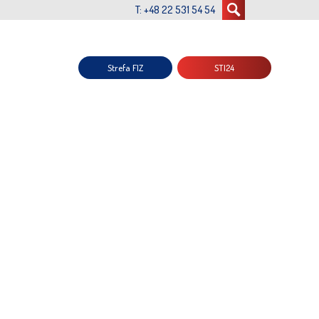
T: +48 22 531 54 54
Strefa FIZ
STI24