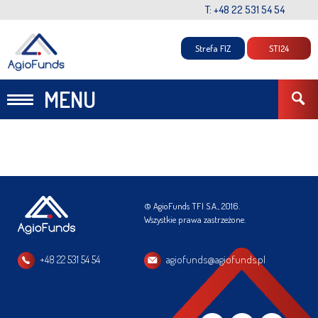
T: +48 22 531 54 54
Strefa FIZ
STI24
MENU
© AgioFunds TFI S.A., 2016.
Wszystkie prawa zastrzeżone.
+48 22 531 54 54
agiofunds@agiofunds.pl