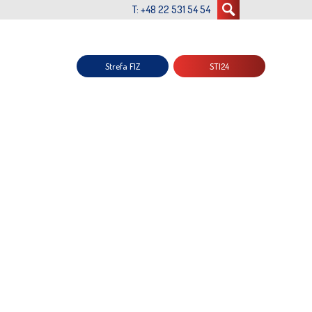
T: +48 22 531 54 54
Strefa FIZ
STI24